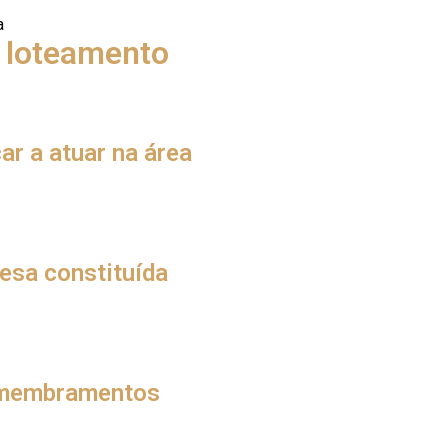
a
m loteamento
as coisas mais importantes para quem está começando. Ter se
 para esclarecer questionamentos dos terrenistas com quem traba
ar a atuar na área
ntanhas e mais montanhas de dinheiro, né? Afinal, a palavra é
orço para se tornar um Land Broker.
 terras ou sem ser dono de uma loteadora. Investindo no seu p
termediação de novos projetos, e lucrar com isso.
esa constituída
e acordos claros entre as partes. No entanto, quando estamos 
uncione, é preciso constituir empresa, com CNPJ e contrato soci
esmembramentos
de terra em mais lotes. Porém, a constituição de cada um é be
 já presente no local. Além disso, eles se diferenciam pela util