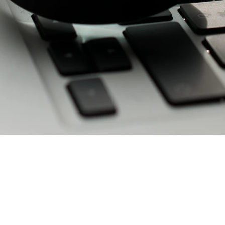
ara um novo negócio, precisamos buscar todas as informações po
profissionais podem te ajudar nesse momento são perguntas que 
s e possuem grandes lucros como retorno, reunir essas informaçõ
mos dias (ou meses).