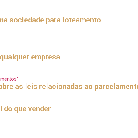
de pequenos lotes ou propriedades para resolução de burocraci
as em lotes – se tornando grandes empreendimentos no futuro.
ma sociedade para loteamento
 proporcionar uma separação clara entre a empresa e os sócios
çado. Para loteamentos, o encerramento é, geralmente, feito ap
preendimentos imobiliários, e outros modelos podem te favore
a qualquer empresa
olo feita através de loteamento ou desmembramento para const
tário (RET).
amentos”
bre as leis relacionadas ao parcelament
 loteamentos é o que garante credibilidade ao Land Broker. No d
e-las com propriedade é o que define se o negócio será fechad
l do que vender
 outra. Mesmo que as equipes trabalhando com você sejam extr
is, das vistorias e afins. Mesmo que sua equipe redija os do