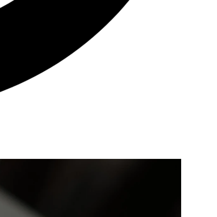
nsando em atuar com loteamentos, deve ter
verdades sobre ter um loteamento sem embaraços.