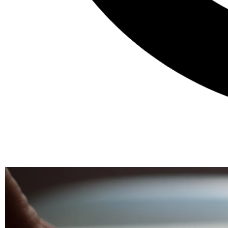
Encontrar informações confiáveis pela internet sobre qu
percebido que pouca informação está disponível por aí. 