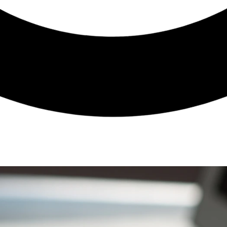
alquer assunto é extremamente difícil. E, se você está pe
Então, chegou a hora de esclarecer quais são os mitos e 