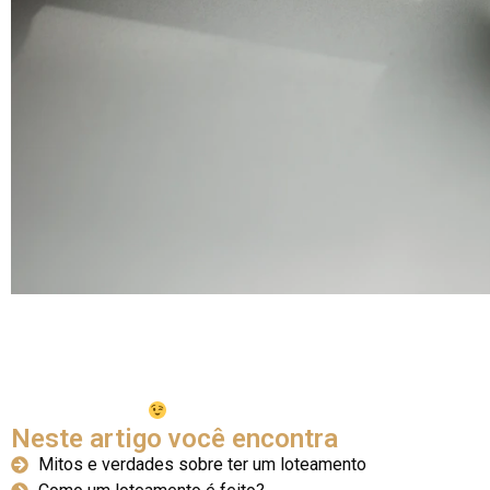
Você já começou da forma correta. Quando estamos entrando p
pessoas, quanto será preciso investir inicialmente e quais 
Para os loteamentos, que exigem altos gastos durante as obra
sobre tudo o que pode estar
perturbando
a sua mente nos últi
Vamos começar?
Neste artigo você encontra
Mitos e verdades sobre ter um loteamento