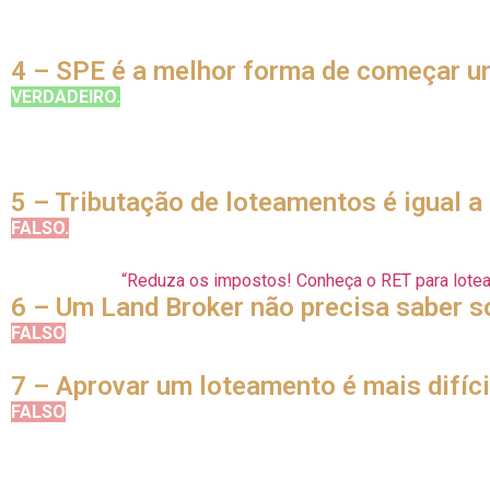
Geralmente, os desmembramentos são utilizados para divisão 
utilizam glebas maiores e que não foram previamente dividid
4 – SPE é a melhor forma de começar u
VERDADEIRO.
A Sociedade de Propósito Específico (SPE) pode
exclusiva, podendo ser encerrada assim que o objetivo é alcan
em contrato social.
No entanto, a SPE não é a ÚNICA forma de sociedade para em
5 – Tributação de loteamentos é igual 
FALSO.
Com a publicação da Lei 14.382/2022, a divisão do s
incorporação imobiliária e deve aderir ao Regime Especial Tribu
Leia mais em:
“Reduza os impostos! Conheça o RET para lote
6 – Um Land Broker não precisa saber so
FALSO
. Conhecer leis e outras informações relacionadas aos
devem – fazer milhares de perguntas. Portanto, saber respond
7 – Aprovar um loteamento é mais difíci
FALSO
. Nenhuma etapa do loteamento é mais fácil do que a
exigem também participação de terceiros.
Na etapa de aprovação, você depende dos órgãos governamenta