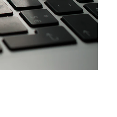
ssíveis. O que já deu certo ou errado para outras
devem ser respondidas.
es é ainda mais crucial. Por isso, hoje vamos falar