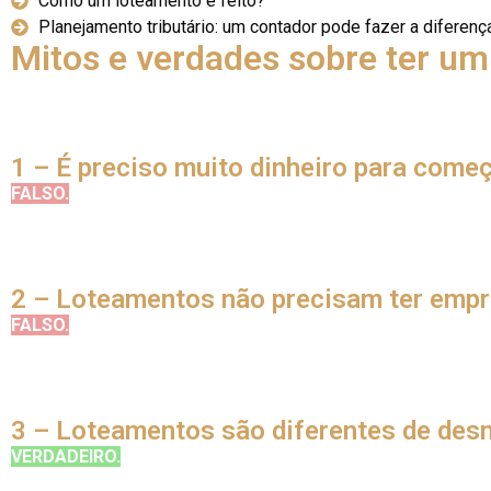
Como um loteamento é feito?
Planejamento tributário: um contador pode fazer a diferenç
Mitos e verdades sobre ter u
Saber falar com propriedade do seu ramo de atuação é uma d
é o que traz confiabilidade ao seu trabalho.
Além de tirar as suas próprias dúvidas, você estará preparado
1 – É preciso muito dinheiro para começ
FALSO.
Quando falamos em investimento, logo vêm à cabeça mo
bancários. No entanto, você também pode investir tempo e esf
Sim, é possível entrar para a área de loteamentos mesmo sem
networking com terrenistas e loteadoras, é possível fazer a in
2 – Loteamentos não precisam ter empr
FALSO.
Qualquer tipo de parceria precisa de boa comunicação 
apenas uma boa comunicação não é suficiente.
Para que a parceria entre terrenista, loteador e Land Broker f
partes ficam mais seguras para confiar umas nas outras.
3 – Loteamentos são diferentes de d
VERDADEIRO.
Sim, ambos se tratam da divisão de um pedaço 
de infraestrutura, os desmembramentos utilizam a infraestrutura