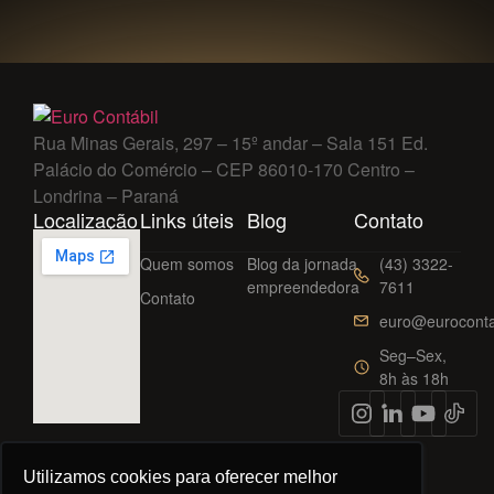
Rua Minas Gerais, 297 – 15º andar – Sala 151 Ed.
Palácio do Comércio – CEP 86010-170 Centro –
Londrina – Paraná
Localização
Links úteis
Blog
Contato
Quem somos
Blog da jornada
(43) 3322-
empreendedora
7611
Contato
euro@euroconta
Seg–Sex,
8h às 18h
Utilizamos cookies para oferecer melhor