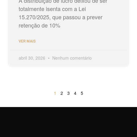
A distribuição de lucro deixou de ser
totalmente isenta com a Lei
15.270/2025, que passou a prever
retenção de 10%
VER MAIS
abril 30, 2026
Nenhum comentário
1
2
3
4
5