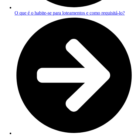
O que é o habite-se para loteamentos e como requisitá-lo?