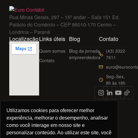
Rua Minas Gerais, 297 – 15º andar – Sala 151 Ed.
Palácio do Comércio – CEP 86010-170 Centro –
Londrina – Paraná
Localização
Links úteis
Blog
Contato
Quem somos
Blog da jornada
(43) 3322-
empreendedora
7611
Contato
euro@euroconta
Seg–Sex,
8h às 18h
Utilizamos cookies para oferecer melhor
experiência, melhorar o desempenho, analisar
©
2026
Euro Contábil. Todos os direitos reservados.
como você interage em nosso site e
personalizar conteúdo. Ao utilizar este site, você
Política de privacidade