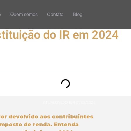
e
Quem somos
Contato
Blog
stituição do IR em 2024
ATUALIZADO EM 01/02/2024
lor devolvido aos contribuintes
imposto de renda. Entenda