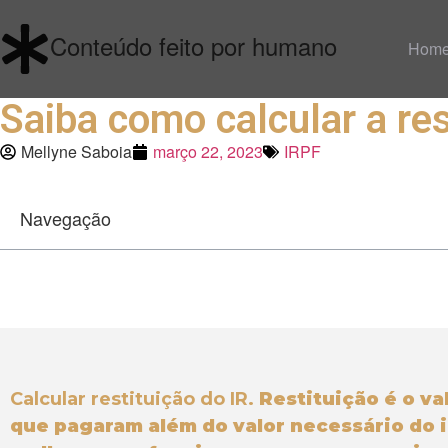
Conteúdo feito por humano
Hom
Saiba como calcular a re
Mellyne Saboia
março 22, 2023
IRPF
Navegação
Calcular restituição do IR.
Restituição é o va
que pagaram além do valor necessário do 