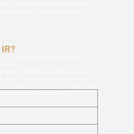
asos – que a restituição não seja
pode solicitar uma averiguação de
 IR?
aproximadamente, você terá de
dedução.
de deduções feitas na declaração.
ssim, na prática, é preciso ter o
lcular suas chances de receber uma
enquadrar na dedução são: