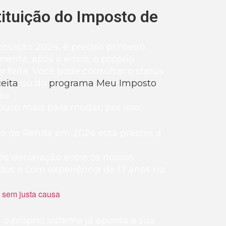
tituição do Imposto de
ituição 2024, é preciso primeiro
mente, após o envio, o próprio
er feita. Você pode consultar o status
ceita
ou do
programa Meu Imposto
ão.
uco mais para mudar, por isso
sto de Renda em 2024 está prestes a
 de declaração entre os nossos
ados e com experiência de 17 anos no
e o próprio sistema já aponta a sua