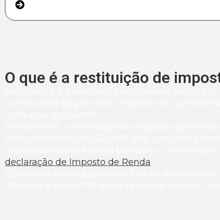
PERGUNTAS FREQUENTES
O que é a restituição de impos
Restituição é a devolução dos valores pagos a m
contribuinte pague mais impostos do que deveria
volta esse excedente.
Desta forma, a restituição do Imposto de Renda
além do necessário. Se você tem um valor a receb
depositado na sua conta bancária – através das
declaração de Imposto de Renda
.
Este ano a Receita também fará os depósitos d
informar a chave PIX em que deseja receber o va