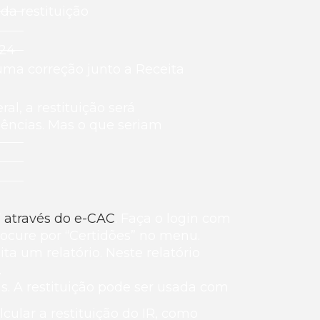
da restituição
024
uma correção junto a Receita
l, a restituição será
ências. Mas o que seriam
F
através do e-CAC
. Faça o login com
rocure por “Certidões” no menu.
ta um relatório. Neste relatório
.
as. A restituição pode ser usada com
ular a restituição do IR, como