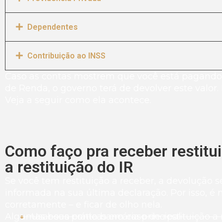
Dependentes
Contribuição ao INSS
Caso as contas mostrem que você está pagando
de Renda, o governo terá de devolver este valor
Veja a seguir como ela acontece.
Como faço pra receber restitui
a restituição do IR
Se você tem restituição a receber, a devolução s
informada na sua última declaração. Por isso, é
corretamente – e ficar de olho nela.
Algumas boas práticas em caso de restituição a 
Usar sua conta bancária principal