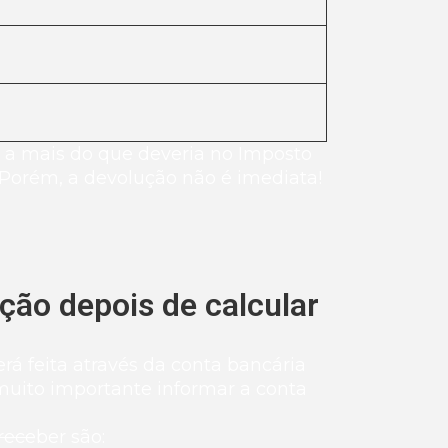
 a mais do que deveria no Imposto
. Porém, a devolução não é imediata!
ção depois de calcular
erá feita através da conta bancária
 muito importante informar a conta
receber são: