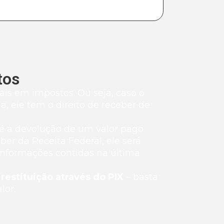
tos
ais em impostos. Ou seja, caso o
, ele tem o direito de receber de
 é a devolução de um valor pago
er da Receita Federal, ele será
 informações contidas na última
e
restituição através do PIX
– basta
lor.