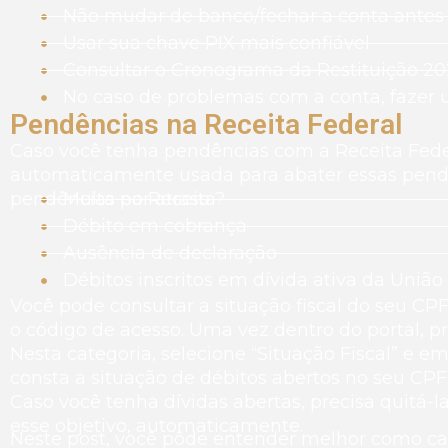
Não mudar de banco/fechar a conta antes 
Usar sua chave PIX mais confiável
Consultar o Cronograma da Restituição 2
No caso de problemas com a conta, fazer 
Pendências na Receita Federal
Caso você tenha pendências com a Receita Federa
automaticamente usada para abater essas pend
pendências na Receita?
Multa por atraso
Débito em cobrança
Ausência de declaração
Débitos inscritos em dívida ativa da União
Você pode consultar a situação fiscal do seu CP
o código de acesso. Uma vez dentro do portal, p
Nesta categoria, selecione “Situação Fiscal” e emi
consta a situação de débitos abertos no seu CPF
Caso você tenha dívidas abertas, precisa quitá-l
esse objetivo, automaticamente.
Neste post, você pôde entender melhor como calc