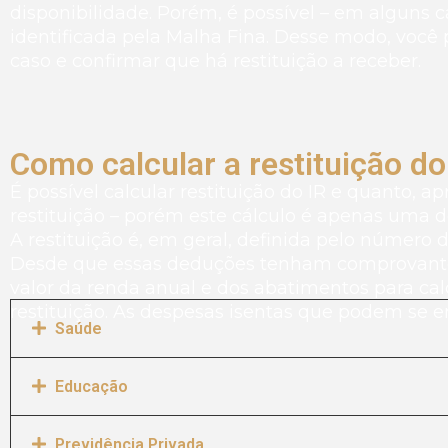
disponibilidade. Porém, é possível – em alguns c
identificada pela Malha Fina. Desse modo, você 
caso e confirmar que há restituição a receber.
Como calcular a restituição do
É possível calcular restituição do IR e quanto, 
restituição – porém este cálculo é apenas uma 
A restituição é, em geral, definida pelo número 
Desde que essas deduções tenham comprovante. A
valor da renda anual e dos abatimentos para ca
restituição. As despesas isentas que podem se 
Saúde
Educação
Previdência Privada