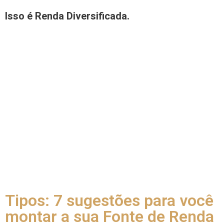
salário, a venda de algum produto artesanal, etc.
Isso é Renda Diversificada.
E a estratégia está toda aí, em criar meios de
gerar
dinheiro
sem que você fique dependendo de uma só
fonte.
Dessa forma, se algum lugar vier a faltar, se a uma
ação cair ou se você simplesmente for demitido – não
sofrerá tanto, pois tem
outros meios de se manter
.
Por isso que a renda diversificada é uma boa opção para
todo mundo – seja você um empreendedor ou um
trabalhador, um profissional liberal ou um estudante.
Diversifique sua renda.
Tipos: 7 sugestões para você
montar a sua Fonte de Renda