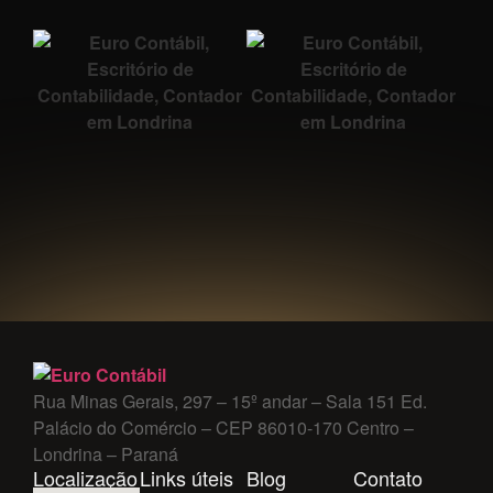
Rua Minas Gerais, 297 – 15º andar – Sala 151 Ed.
Palácio do Comércio – CEP 86010-170 Centro –
Londrina – Paraná
Localização
Links úteis
Blog
Contato