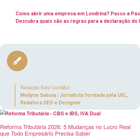
Continue navegando pelo blog:
acrescentar um bônus sobre as holdings e a importância de pr
Como abrir uma empresa em Londrina? Passo a Pa
Começar a investir pode parecer desafiador, mas sabemos que 
Descubra quais são as regras para a declaração do 
usando o seu conhecimento: estude, corre atrás e se certifiqu
Aqui eu me despeço de você, espero que seus investimentos 
Redação Euro Contábil
Mellyne Saboia | Jornalista formada pela UEL,
Redatora SEO e Designer
Reforma Tributária 2026: 5 Mudanças no Lucro Real
que Todo Empresário Precisa Saber