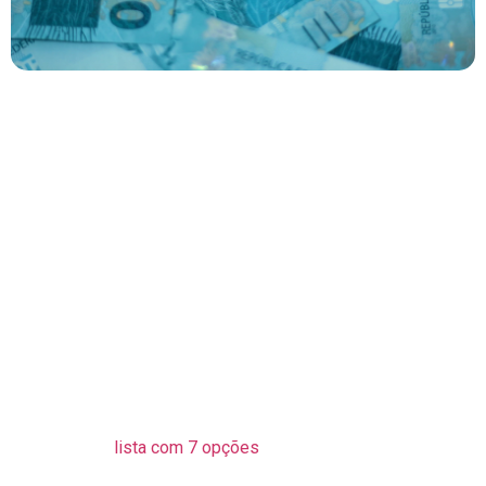
Ter mais de uma fonte de renda parece ser bom para o
bolso. E realmente é. Mas mais do que conseguir dinheiro
extra, diversificar da renda é uma segurança que perdura a
curto, médio e longo prazo.
Por quê?
Porque diversificar a fonte de renda abre margem para
cometer erros e passar por imprevistos, às vezes sem
sofrer um arranhão sequer.
É claro que isso só que possível porque você terá mais de
um pilar sustentando suas finanças. Algo que é ideal para
quem já está investindo no alto risco, e que continua bom
para quem começou a fazer uma renda extra.
Neste post, vamos abordar a renda diversificada pensando
em sua importância, impacto e formas de aplicar. Além disso,
fizemos uma
lista com 7 opções
para você escolher como
suas novas fontes de renda.