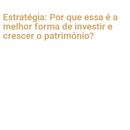
Estratégia: Por que essa é a
melhor forma de investir e
crescer o patrimônio?
Nos arriscamos a dizer que a Fonte de Renda Diversificada é
a forma mais segura e inteligente de cuidar das suas
finanças. E você já deve saber por quê.
Afinal, com uma renda diversificada, na qual o dinheiro entra
de vários lados diferentes, ficar no prejuízo vai ser um
verdadeiro desafio.
No entanto, está enganado quem pensa que comprar ações
em empresas diferentes é o mesmo que diversificar. Na
verdade, isso é bem perigoso.
Então, preste atenção: a Renda Diversificada é construída ao
redor de fontes diferentes – que
NÃO DEVEM
se relacionar.
Assim, uma renda bem construída e diversificada conta com
investimentos no tesouro direto, aluguéis de imóveis,