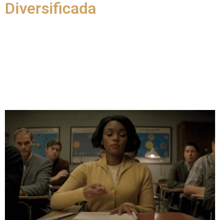
Diversificada
Como nós já explicamos lá atrás, a renda diversificada é
composta de várias fontes diferentes. Logo, qualquer tipo de
fonte que você possa explorar entra na lista. No entanto, para
te ajudar a ter ideias e a escolher quais fontes de renda são
mais viáveis para a sua situação, preparamos estas
sugestões.
Caso você tenha mais sugestões que não foram citadas, por
favor, conte nos comentários, assim mais pessoas poderão
se inspirar!