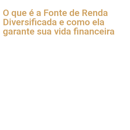
O que é a Fonte de Renda
Diversificada e como ela
garante sua vida financeira
A Fonte de Renda Diversificada nada mais é do que variar a
forma como você fará sua renda. Ou seja, ter mais de um
meio de ganhar dinheiro.
Dessa forma, quando falamos em diversificar a renda,
consideramos desde os diferentes tipos de investimento
(alto risco, baixo risco, tesouro direto, fundo de investimento,
poupança, etc), até as formas mais tradicionais de obter
renda: salário, aluguel, prestar serviço, entre outros.
Por isso, diversificar a renda é muito mais fácil do que se
imagina. Basta ter iniciativa.
O que diferencia uma renda bem feita de uma não tão bem
feita é a solidez dessas fontes extras e a estratégia por trás
delas, para que nunca deixem de render.