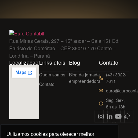
Rua Minas Gerais, 297 – 15º andar – Sala 151 Ed.
Palácio do Comércio – CEP 86010-170 Centro –
Londrina – Paraná
Localização
Links úteis
Blog
Contato
Quem somos
Blog da jornada
(43) 3322-
empreendedora
7611
Contato
euro@euroconta
Seg–Sex,
8h às 18h
Utilizamos cookies para oferecer melhor