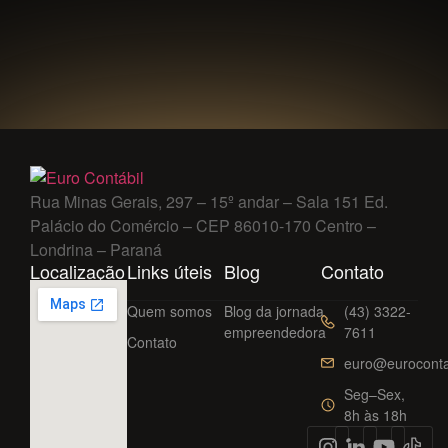
Rua Minas Gerais, 297 – 15º andar – Sala 151 Ed.
Palácio do Comércio – CEP 86010-170 Centro –
Londrina – Paraná
Localização
Links úteis
Blog
Contato
Quem somos
Blog da jornada
(43) 3322-
empreendedora
7611
Contato
euro@euroconta
Seg–Sex,
8h às 18h