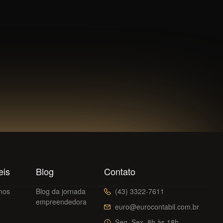
eis
Blog
Contato
mos
Blog da jornada
(43) 3322-7611
empreendedora
euro@eurocontabil.com.br
Seg–Sex, 8h às 18h