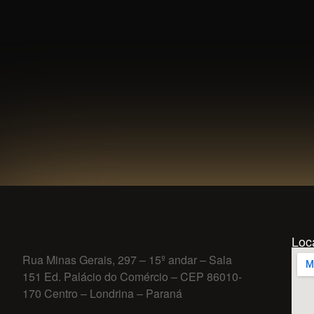
Loc
Rua Minas Gerais, 297 – 15º andar – Sala
151 Ed. Palácio do Comércio – CEP 86010-
170 Centro – Londrina – Paraná