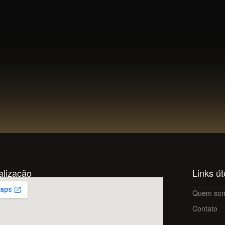
alização
Links út
Quem so
Contato