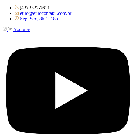
(43) 3322-7611
euro@eurocontabil.com.br
Seg–Sex, 8h às 18h
Youtube