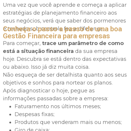
Uma vez que você aprende e começa a aplicar
estratégias de planejamento financeiro aos
seus negócios, verá que saber dos pormenores
Conheça o passo a passo de uma boa
e ter tudo sob controle fez a diferença.
Gestão Financeira para empresas
Para começar,
trace um parâmetro de como
está a situação financeira
da sua empresa
hoje. Descubra se está dentro das expectativas
ou abaixo. Isso já diz muita coisa.
Não esqueça de ser detalhista quanto aos seus
objetivos e sonhos para nortear os planos.
Após diagnosticar o hoje, pegue as
informações passadas sobre a empresa:
Faturamento nos últimos meses;
Despesas fixas;
Produtos que venderam mais ou menos;
Giro de caixa;