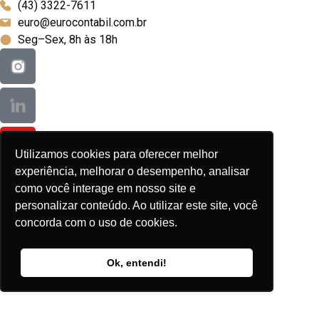
(43) 3322-7611
euro@eurocontabil.com.br
Seg–Sex, 8h às 18h
Utilizamos cookies para oferecer melhor
experiência, melhorar o desempenho, analisar
como você interage em nosso site e
personalizar conteúdo. Ao utilizar este site, você
concorda com o uso de cookies.
©
2026
Euro Contábil. Todos os direitos reservados.
Política de privacidade
Ok, entendi!
Normas e certificações
Trabalhe conosco