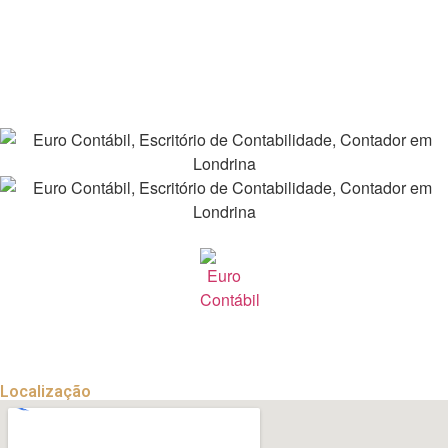
Rua Minas Gerais, 297 – 15º andar – Sala 151 Ed. Palácio do
Comércio – CEP 86010-170 Centro – Londrina – Paraná
Localização