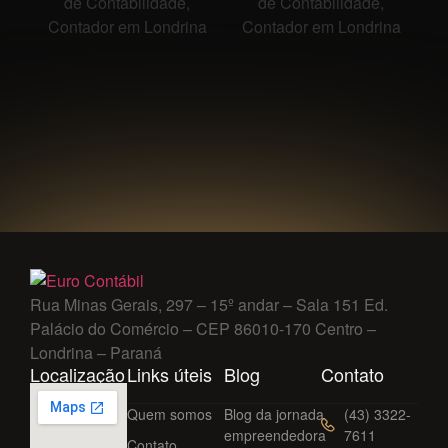
Rua Minas Gerais, 297 – 15º andar – Sala 151 Ed.
Palácio do Comércio – CEP 86010-170 Centro –
Londrina – Paraná
Localização
Links úteis
Blog
Contato
Quem somos
Blog da jornada
(43) 3322-
empreendedora
7611
Contato