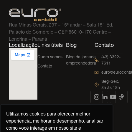
Rua Minas Gerais, 297 – 15º andar – Sala 151 Ed.
Palácio do Comércio – CEP 86010-170 Centro –
Londrina – Paraná
Localização
Links úteis
Blog
Contato
Quem somos
Blog da jornada
(43) 3322-
empreendedora
7611
Contato
euro@euroconta
Seg–Sex,
8h às 18h
Utilizamos cookies para oferecer melhor
experiência, melhorar o desempenho, analisar
©
2026
Euro Contábil. Todos os direitos reservados.
como você interage em nosso site e