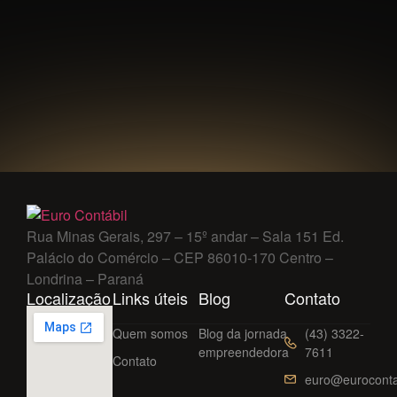
Rua Minas Gerais, 297 – 15º andar – Sala 151 Ed.
Palácio do Comércio – CEP 86010-170 Centro –
Londrina – Paraná
Localização
Links úteis
Blog
Contato
Quem somos
Blog da jornada
(43) 3322-
empreendedora
7611
Contato
euro@euroconta