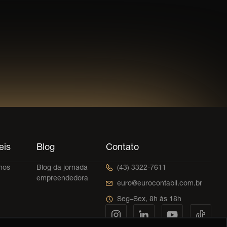
eis
Blog
Contato
mos
Blog da jornada
(43) 3322-7611
empreendedora
euro@eurocontabil.com.br
Seg–Sex, 8h às 18h