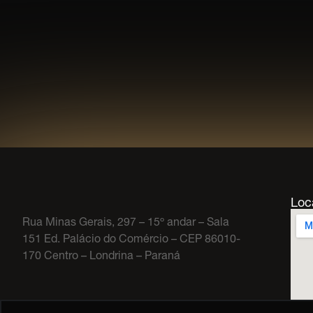
Loc
Rua Minas Gerais, 297 – 15º andar – Sala
151 Ed. Palácio do Comércio – CEP 86010-
170 Centro – Londrina – Paraná