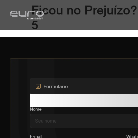
Ficou no Prejuízo
5
Formulário
Solicite um 
Nome
E-mail
What