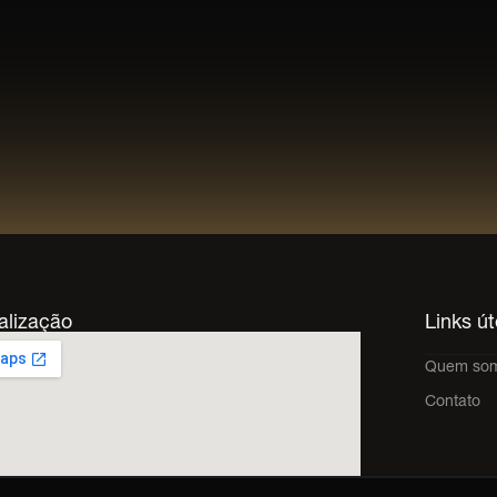
alização
Links út
Quem so
Contato