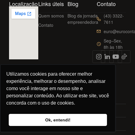
Localização
Links úteis
Blog
Contato
Quem somos
Blog da jornada
(43) 3322-
empreendedora
7611
Contato
euro@euroconta
Seg–Sex,
8h às 18h
Utilizamos cookies para oferecer melhor
experiência, melhorar o desempenho, analisar
©
2026
Euro Contábil. Todos os direitos reservados.
como você interage em nosso site e
personalizar conteúdo. Ao utilizar este site, você
Política de privacidade
concorda com o uso de cookies.
Normas e certificações
Ok, entendi!
Trabalhe conosco