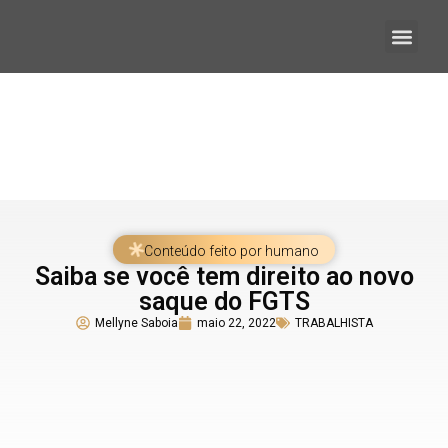
Quem somos
Conteúdo feito por humano
Saiba se você tem direito ao novo
saque do FGTS
Mellyne Saboia
maio 22, 2022
TRABALHISTA