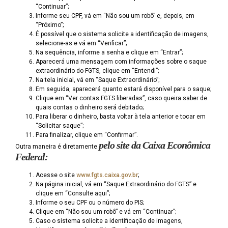
“Continuar”;
Informe seu CPF, vá em “Não sou um robô” e, depois, em
“Próximo”;
É possível que o sistema solicite a identificação de imagens,
selecione-as e vá em “Verificar”;
Na sequência, informe a senha e clique em “Entrar”;
Aparecerá uma mensagem com informações sobre o saque
extraordinário do FGTS, clique em “Entendi”;
Na tela inicial, vá em “Saque Extraordinário”;
Em seguida, aparecerá quanto estará disponível para o saque;
Clique em “Ver contas FGTS liberadas”, caso queira saber de
quais contas o dinheiro será debitado;
Para liberar o dinheiro, basta voltar à tela anterior e tocar em
“Solicitar saque”;
Para finalizar, clique em “Confirmar”.
pelo site da Caixa Econômica
Outra maneira é diretamente
Federal:
Acesse o site
www.fgts.caixa.gov.br
;
Na página inicial, vá em “Saque Extraordinário do FGTS” e
clique em “Consulte aqui”;
Informe o seu CPF ou o número do PIS;
Clique em “Não sou um robô” e vá em “Continuar”;
Caso o sistema solicite a identificação de imagens,