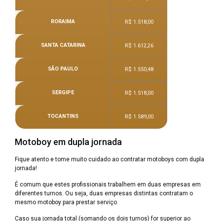
RORAIMA
R$ 1.518,00
SANTA CATARINA
R$ 1.612,26
SÃO PAULO
R$ 1.550,48
SERGIPE
R$ 1.518,00
TOCANTINS
R$ 1.589,00
Motoboy em dupla jornada
Fique atento e tome muito cuidado ao contratar motoboys com dupla
jornada!
É comum que estes profissionais trabalhem em duas empresas em
diferentes turnos. Ou seja, duas empresas distintas contratam o
mesmo motoboy para prestar serviço.
Caso sua jornada total (somando os dois turnos) for superior ao