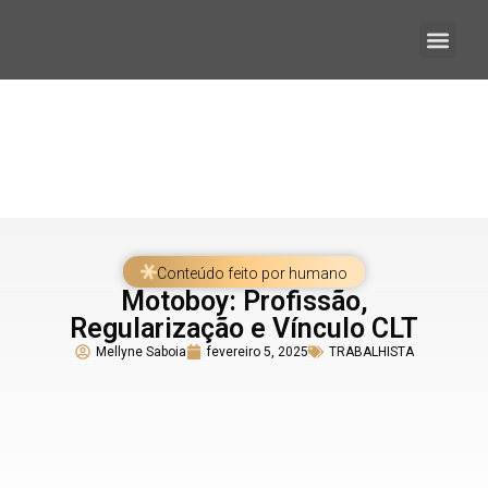
Quem somos
Conteúdo feito por humano
Motoboy: Profissão,
Regularização e Vínculo CLT
Mellyne Saboia
fevereiro 5, 2025
TRABALHISTA