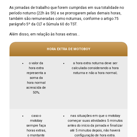
As jornadas de trabalho que forem cumpridas em sua totalidade no
período noturno (22h às 5h) e se prorrogarem pelas demais horas,
também são remuneradas como noturnas, conforme o artigo 75
parágrafo 5º da CLT e Súmula 60 do TST.
Além disso, em relação às horas extras…
HORA EXTRA DE MOTOBOY
o valor da
a hora extra noturna deve ser
hora extra
calculada considerando a hora
representa a
noturna e não a hora normal;
soma da
hora normal
acrescida de
50%;
caso o
nas situações em que o motoboy
motoboy
começar suas atividades 5 minutos
sempre faça
antes do início da jornada e finalizar
horas extras,
até 5 minutos depois, não haverá
o montante
configuração de hora extra.