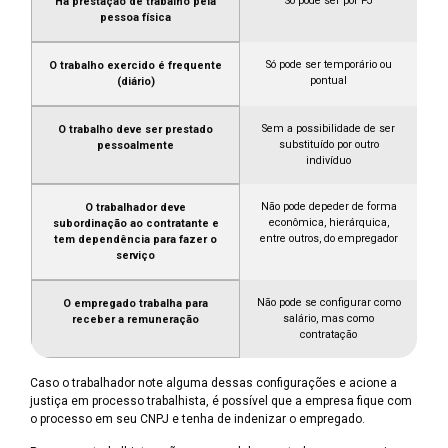
Só pode ser por PJ
Há prestação de trabalho pela
pessoa física
Só pode ser temporário ou
O trabalho exercido é frequente
pontual
(diário)
Sem a possibilidade de ser
O trabalho deve ser prestado
substituído por outro
pessoalmente
indivíduo
Não pode depeder de forma
O trabalhador deve
econômica, hierárquica,
subordinação ao contratante e
entre outros, do empregador
tem dependência para fazer o
serviço
Não pode se configurar como
O empregado trabalha para
salário, mas como
receber a remuneração
contratação
Caso o trabalhador note alguma dessas configurações e acione a
justiça em processo trabalhista, é possível que a empresa fique com
o processo em seu CNPJ e tenha de indenizar o empregado.