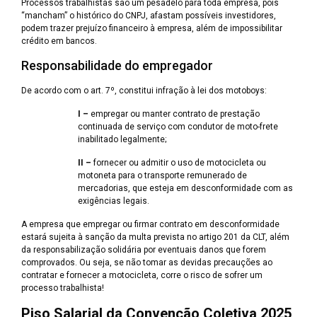
Processos trabalhistas são um pesadelo para toda empresa, pois
“mancham” o histórico do CNPJ, afastam possíveis investidores,
podem trazer prejuízo financeiro à empresa, além de impossibilitar
crédito em bancos.
Responsabilidade do empregador
De acordo com o art. 7º, constitui infração à lei dos motoboys:
I –
empregar ou manter contrato de prestação
continuada de serviço com condutor de moto-frete
inabilitado legalmente;
II –
fornecer ou admitir o uso de motocicleta ou
motoneta para o transporte remunerado de
mercadorias, que esteja em desconformidade com as
exigências legais.
A empresa que empregar ou firmar contrato em desconformidade
estará sujeita à sanção da multa prevista no artigo 201 da CLT, além
da responsabilização solidária por eventuais danos que forem
comprovados. Ou seja, se não tomar as devidas precauções ao
contratar e fornecer a motocicleta, corre o risco de sofrer um
processo trabalhista!
Piso Salarial da Convenção Coletiva 2025