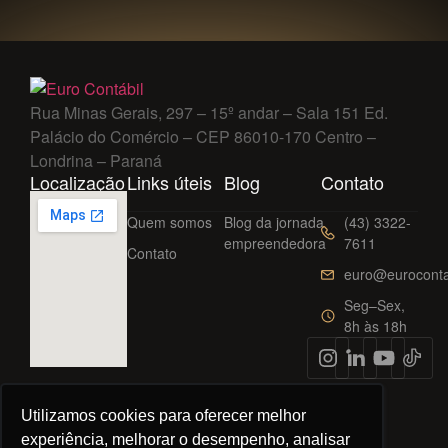
Rua Minas Gerais, 297 – 15º andar – Sala 151 Ed.
Palácio do Comércio – CEP 86010-170 Centro –
Londrina – Paraná
Localização
Links úteis
Blog
Contato
Quem somos
Blog da jornada
(43) 3322-
empreendedora
7611
Contato
euro@euroconta
Seg–Sex,
8h às 18h
Utilizamos cookies para oferecer melhor
experiência, melhorar o desempenho, analisar